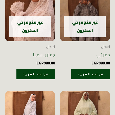
غير متوفر في
غير متوفر في
المخزون
المخزون
اسدال
اسدال
خمار رُبي
خِمـار يـاسمينا
EGP
980.00
EGP
980.00
قراءة المزيد
قراءة المزيد