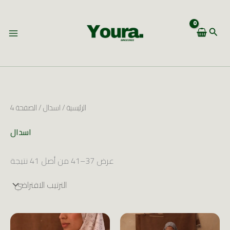
4
تخطي
1
إلى
البحث
م
المحتوى
ن
ت
ج
الرئيسية
/
اسدال
/ الصفحة 4
اسدال
عرض 37–41 من أصل 41 نتيجة