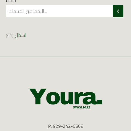
البحث
اسدال
41
P: 929-242-6868