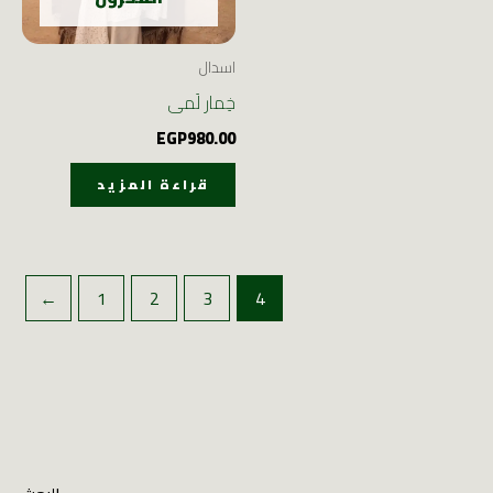
اسدال
خِمار لَمى
EGP
980.00
قراءة المزيد
→
1
2
3
4