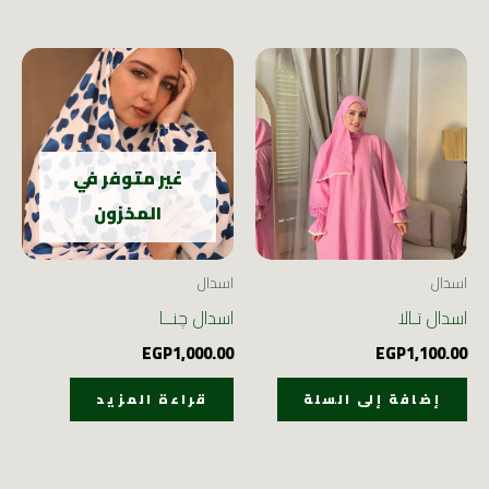
غير متوفر في
المخزون
اسدال
اسدال
اسدال تـالا
اسدال چنــا
EGP
1,000.00
EGP
1,100.00
إضافة إلى السلة
قراءة المزيد